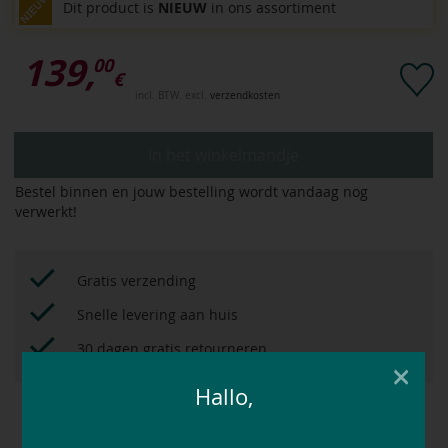
Dit product is
NIEUW
in ons assortiment
139,
00
€
incl. BTW. excl.
verzendkosten
In het winkelmandje
Bestel binnen
en jouw bestelling wordt vandaag nog
verwerkt!
Gratis verzending
Snelle levering aan huis
30 dagen gratis retourneren
×
Hallo,
Met het
bonussysteem
tot 12,5% extra besparen!