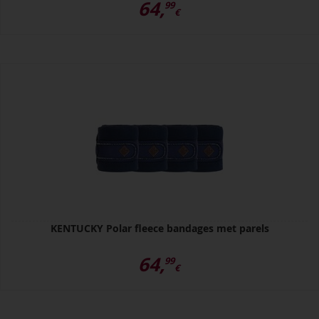
64,
99
€
KENTUCKY Polar fleece bandages met parels
64,
99
€