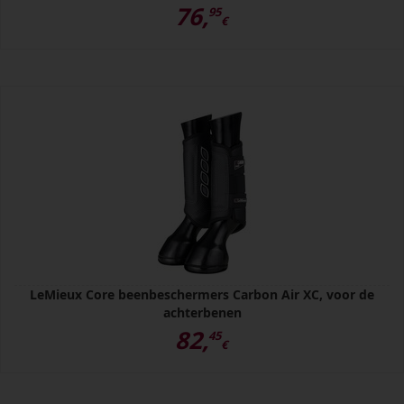
76,
95
€
LeMieux Core beenbeschermers Carbon Air XC, voor de
achterbenen
82,
45
€