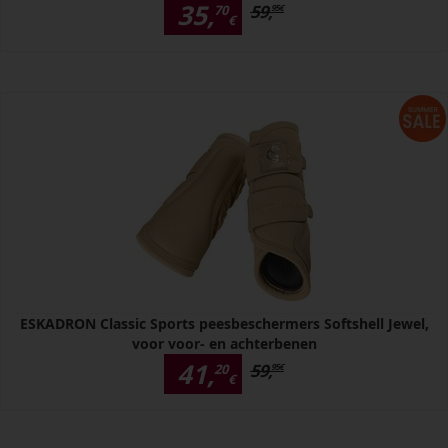
35,
59,
70
95
€
€
ESKADRON Classic Sports peesbeschermers Softshell Jewel,
voor voor- en achterbenen
41,
59,
20
95
€
€