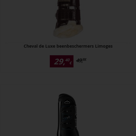
Cheval de Luxe beenbeschermers Limoges
29,
49,
40
00
€
€