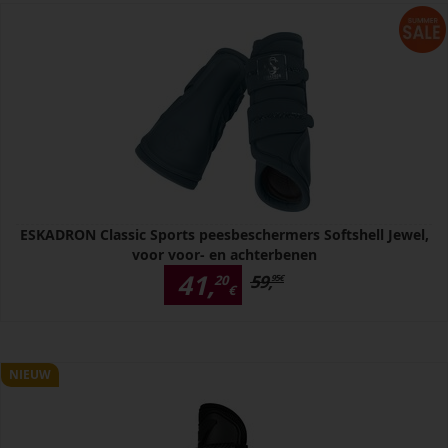
ESKADRON Classic Sports peesbeschermers Softshell Jewel,
voor voor- en achterbenen
41,
59,
20
95
€
€
NIEUW