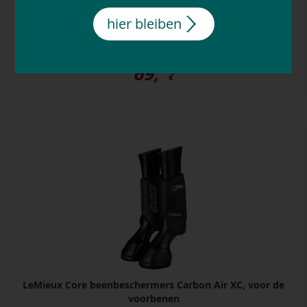
hier bleiben
EQUEST peesbeschermers Xpert
69,
95
€
LeMieux Core beenbeschermers Carbon Air XC, voor de
voorbenen