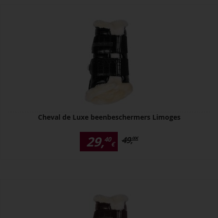
Cheval de Luxe beenbeschermers Limoges
29,
49,
40
00
€
€