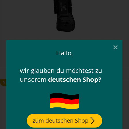
EQUEST peesbeschermers Xpert
×
Hallo,
69,
95
€
wir glauben du möchtest zu
deutschen Shop?
unserem
NIEUW
zum deutschen Shop