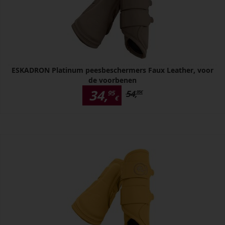
ESKADRON Platinum peesbeschermers Faux Leather, voor
de voorbenen
34,
54,
95
95
€
€