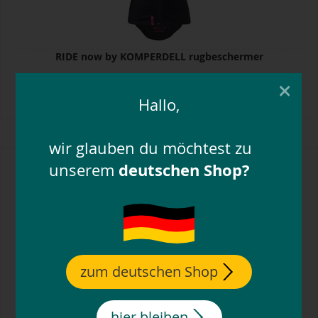
RIDE now by KOMPERDELL rugbeschermer
×
89,
95
€
Hallo,
wir glauben du möchtest zu
deutschen Shop?
unserem
zum deutschen Shop
USG veiligheidsvest Eco Flexi voor volwassenen
hier bleiben