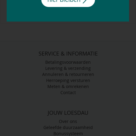
159,
95
€
SERVICE & INFORMATIE
Betalingsvoorwaarden
Levering & verzending
Annuleren & retourneren
Herroeping versturen
Meten & omrekenen
Contact
JOUW LOESDAU
Over ons
Geleefde duurzaamheid
Bonussysteem