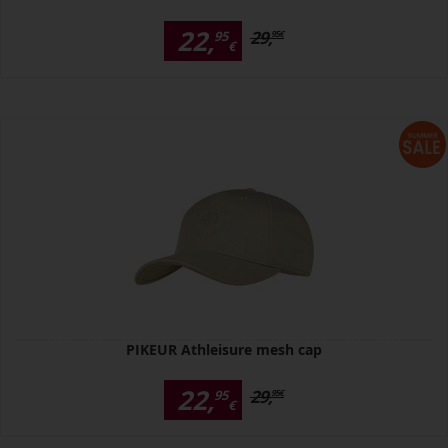
22,
29,
95
95
€
€
PIKEUR Athleisure mesh cap
22,
29,
95
95
€
€