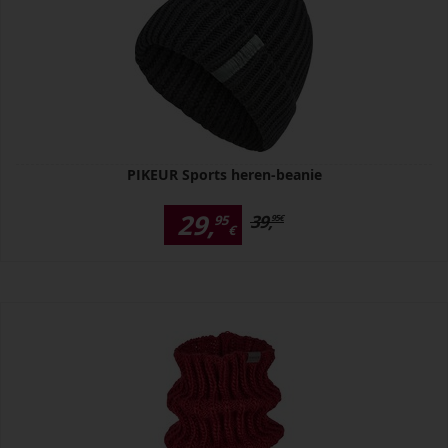
PIKEUR Sports heren-beanie
29,
39,
95
95
€
€