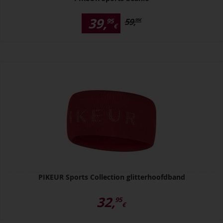
39,
59,
95
95
€
€
PIKEUR Sports Collection glitterhoofdband
32,
95
€