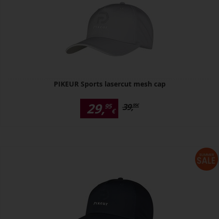
PIKEUR Sports lasercut mesh cap
29,
39,
95
95
€
€