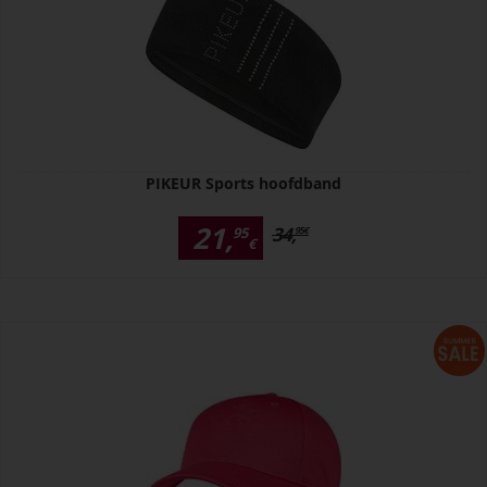
PIKEUR Sports hoofdband
21,
34,
95
95
€
€