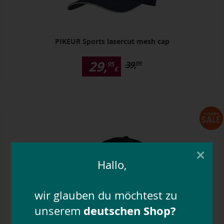
PIKEUR Sports lasercut mesh cap
29,
39,
95
95
€
€
×
Hallo,
wir glauben du möchtest zu
deutschen Shop?
unserem
PIKEUR Sports lasercut mesh cap