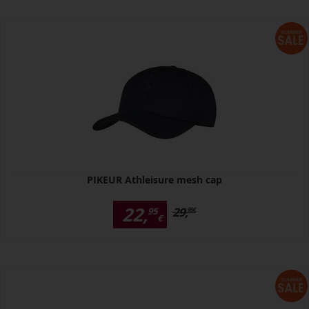
PIKEUR Athleisure mesh cap
22,
29,
95
95
€
€