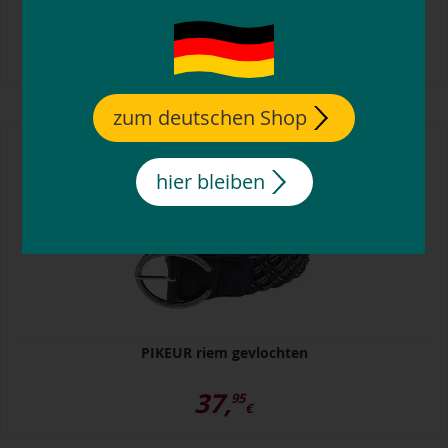
29,
39,
95
95
€
€
zum deutschen Shop
hier bleiben
PIKEUR riem gevlochten
37,
95
€