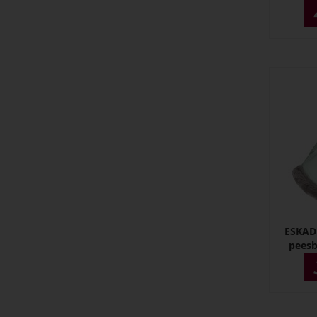
ESKADR
pees