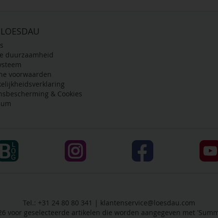
 LOESDAU
s
de duurzaamheid
ysteem
ne voorwaarden
elijkheidsverklaring
nsbescherming & Cookies
sum
Tel.: +31 24 80 80 341 |
klantenservice@loesdau.com
-26 voor geselecteerde artikelen die worden aangegeven met 'Summe