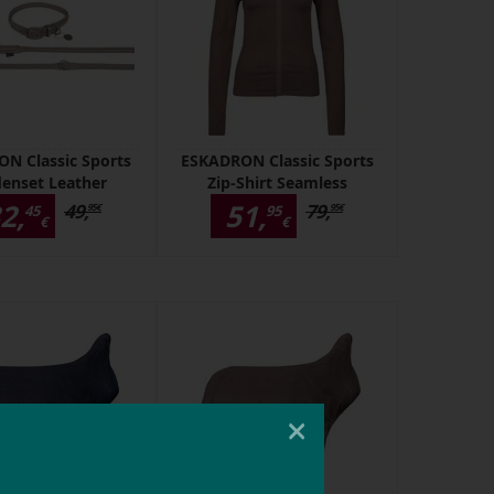
N Classic Sports
ESKADRON Classic Sports
enset Leather
Zip-Shirt Seamless
2,
51,
49,
79,
45
95
95
€
95
€
€
€
×