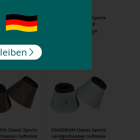
N Classic Sports
ESKADRON Classic Sports
delhoes Cord
zadelhoes Cord
4,
34,
42,
42,
95
95
95
€
95
€
€
€
bleiben
N Classic Sports
ESAKDRON Classic Sports
choenen Softslate
springschoenen Softslate