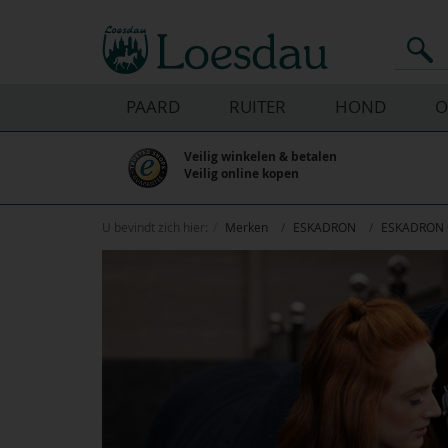
PAARD
RUITER
HOND
O
Veilig winkelen & betalen
Veilig online kopen
U bevindt zich hier:
Merken
ESKADRON
ESKADRON C