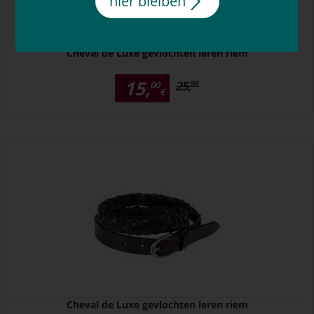
hier bleiben
Cheval de Luxe gevlochten leren riem
15,
25,
00
00
€
€
Cheval de Luxe gevlochten leren riem