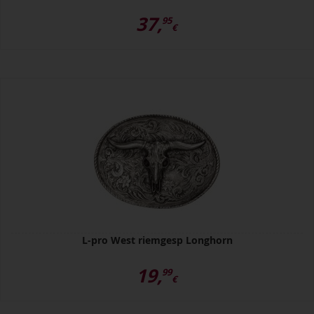
37,
95
€
L-pro West riemgesp Longhorn
19,
99
€