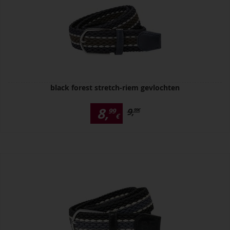
black forest stretch-riem gevlochten
8,
9,
99
99
€
€