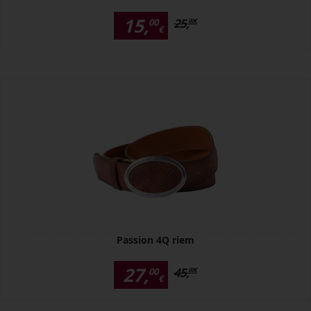
15,
25,
00
00
€
€
Passion 4Q riem
27,
45,
00
00
€
€