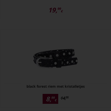
19,
99
€
black forest riem met kristalletjes
8,
14,
99
99
€
€