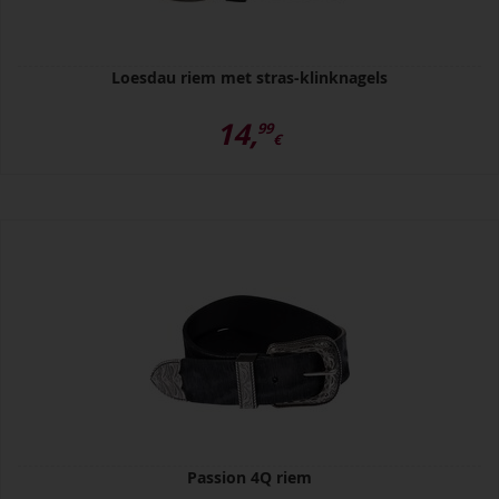
Loesdau riem met stras-klinknagels
14,
99
€
Passion 4Q riem