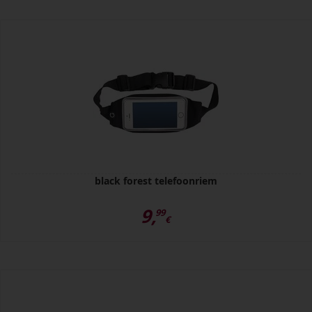
black forest telefoonriem
9,
99
€