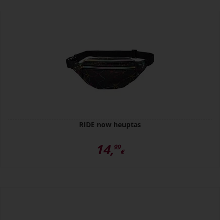
RIDE now heuptas
14,
99
€