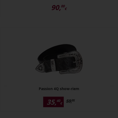
90,
00
€
Passion 4Q show-riem
35,
59,
40
00
€
€