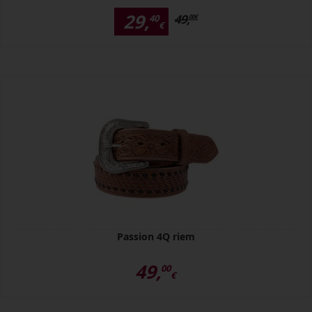
29,
49,
40
00
€
€
Passion 4Q riem
49,
00
€