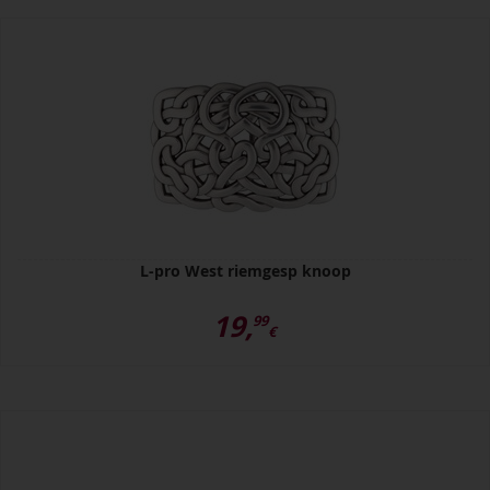
L-pro West riemgesp knoop
19,
99
€