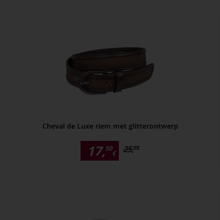
Cheval de Luxe riem met glitterontwerp
17,
25,
50
00
€
€