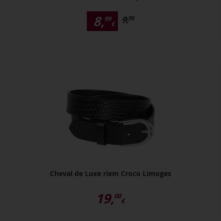
8,
9,
99
99
€
€
Cheval de Luxe riem Croco Limoges
19,
00
€