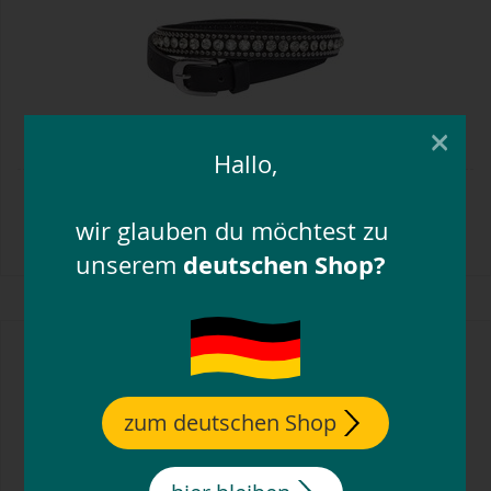
×
Hallo,
black forest riem met stras-klinknagels
wir glauben du möchtest zu
14,
99
€
deutschen Shop?
unserem
zum deutschen Shop