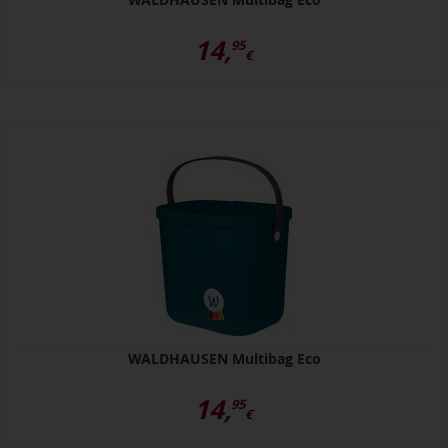
14,
95
€
WALDHAUSEN Multibag Eco
14,
95
€