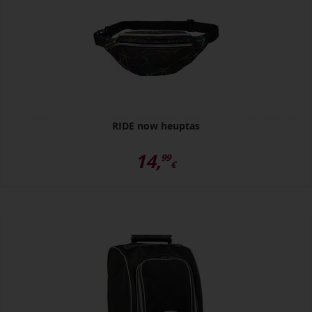
RIDE now heuptas
14,
99
€