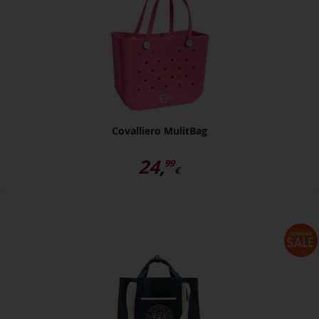
Covalliero MulitBag
24,
99
€