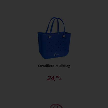
Covalliero MulitBag
24,
99
€