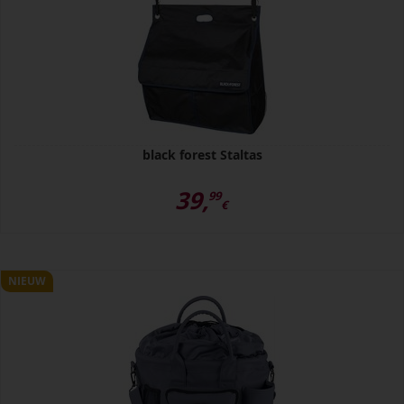
black forest Staltas
39,
99
€
NIEUW