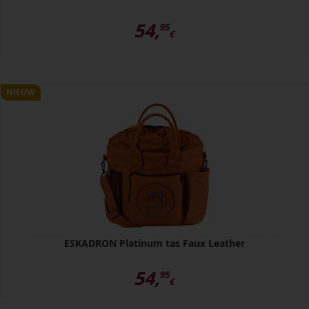
54,
95
€
NIEUW
ESKADRON Platinum tas Faux Leather
54,
95
€