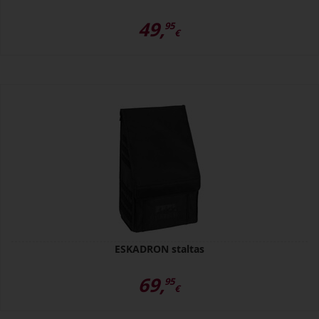
49,
95
€
ESKADRON staltas
69,
95
€