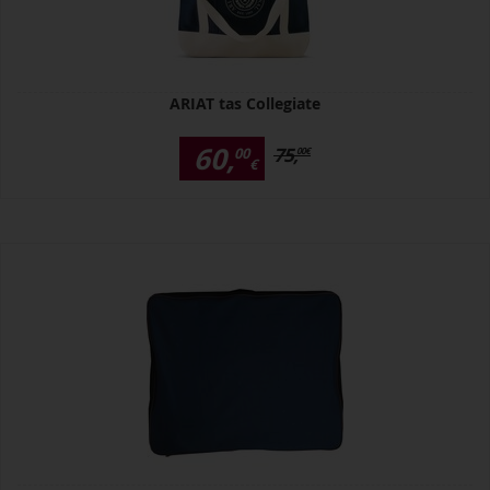
ARIAT tas Collegiate
60,
75,
00
00
€
€