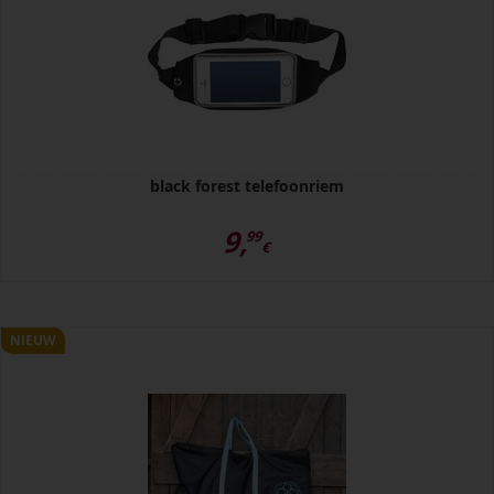
black forest telefoonriem
9,
99
€
NIEUW