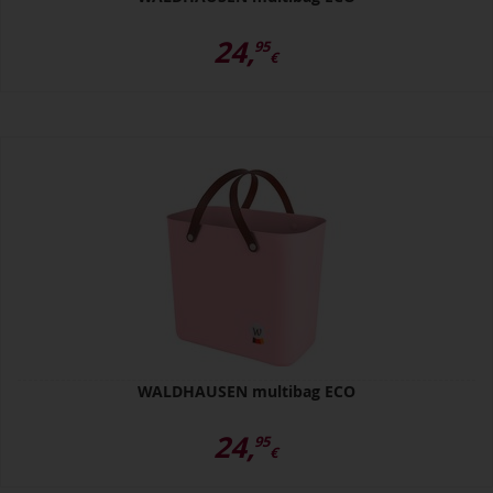
24,
95
€
WALDHAUSEN multibag ECO
24,
95
€