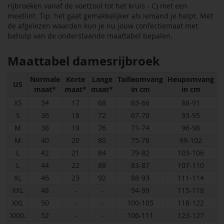
rijbroeken vanaf de voetzool tot het kruis - C) met een
meetlint. Tip: het gaat gemakkelijker als iemand je helpt. Met
de afgelezen waarden kun je nu jouw confectiemaat met
behulp van de onderstaande maattabel bepalen.
Maattabel damesrijbroek
Normale
Korte
Lange
Tailleomvang
Heupomvang
US
maat*
maat*
maat*
in cm
in cm
XS
34
17
68
63-66
88-91
S
36
18
72
67-70
93-95
M
38
19
76
71-74
96-98
M
40
20
80
75-78
99-102
L
42
21
84
79-82
103-106
L
44
22
88
83-87
107-110
XL
46
23
92
88-93
111-114
XXL
48
-
-
94-99
115-118
XXL
50
-
-
100-105
118-122
XXXL
52
-
-
106-111
123-127