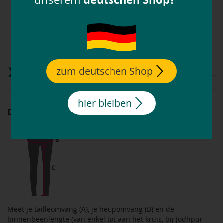
BI-ELASTISCH
zum deutschen Shop
Matentabel
hier bleiben
Dames-rijbroek-maat vinden
Meet je tailleomvang (A), je heupomvang (B) en de
binnenbeenlengte (van enkel tot aan het kruis, bij Jodhpur-