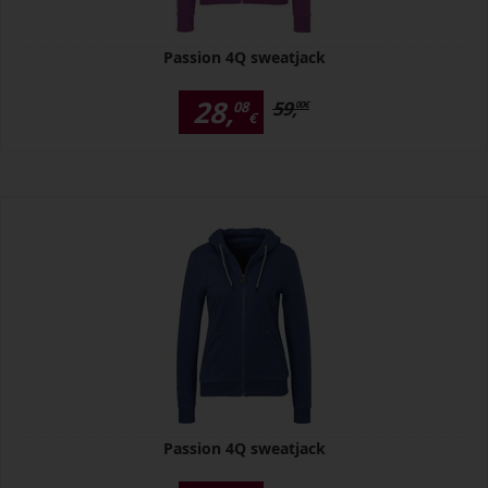
Passion 4Q sweatjack
28,
59,
08
00
€
€
Passion 4Q sweatjack