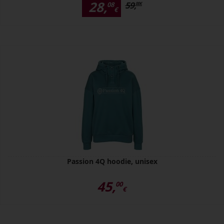
28,
59,
08
00
€
€
Passion 4Q hoodie, unisex
45,
00
€