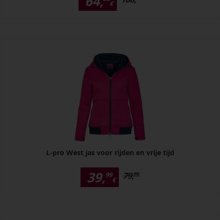
64,
€
L-pro West jas voor rijden en vrije tijd
39,
79,
99
99
€
€