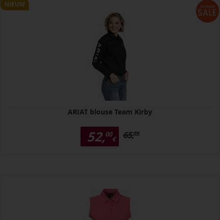
NIEUW
ARIAT blouse Team Kirby
52,
65,
00
00
€
€