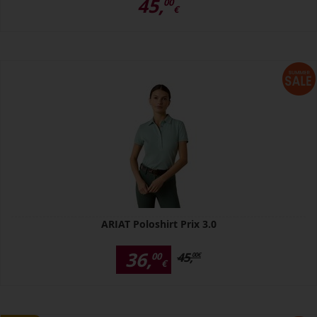
45,
00
€
ARIAT Poloshirt Prix 3.0
36,
45,
00
00
€
€