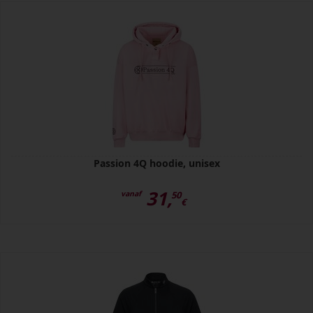
Passion 4Q hoodie, unisex
31,
vanaf
50
€