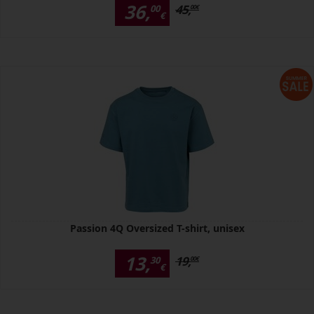
36,
45,
00
00
€
€
Passion 4Q Oversized T-shirt, unisex
13,
19,
30
00
€
€