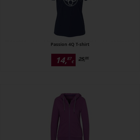
Passion 4Q T-shirt
14,
25,
87
00
€
€