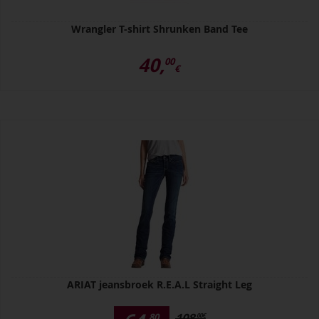
Wrangler T-shirt Shrunken Band Tee
40,
00
€
ARIAT jeansbroek R.E.A.L Straight Leg
108,
80
00
€