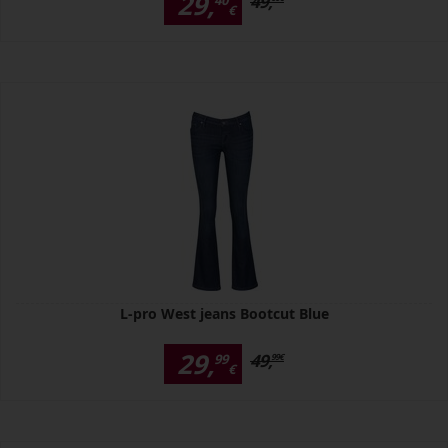
29,
49,
40
€
L-pro West jeans Bootcut Blue
29,
49,
99
99
€
€