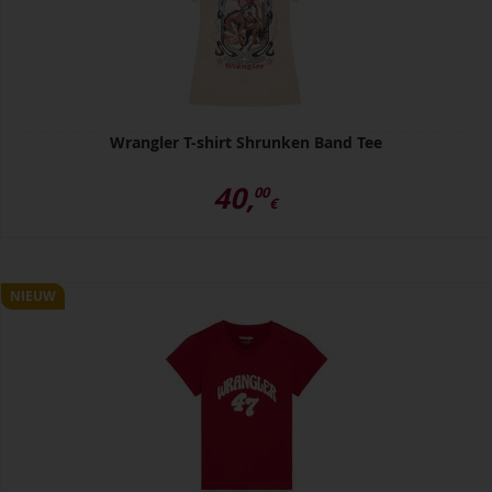
Wrangler T-shirt Shrunken Band Tee
40,
00
€
NIEUW