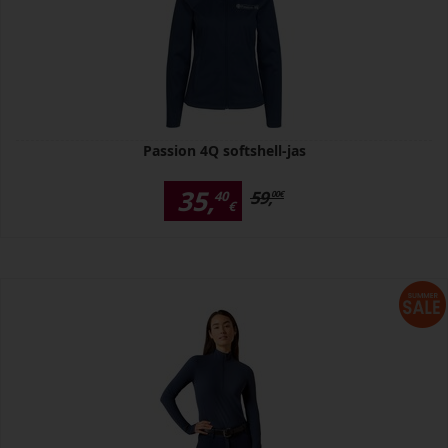
Passion 4Q softshell-jas
35,
59,
40
00
€
€