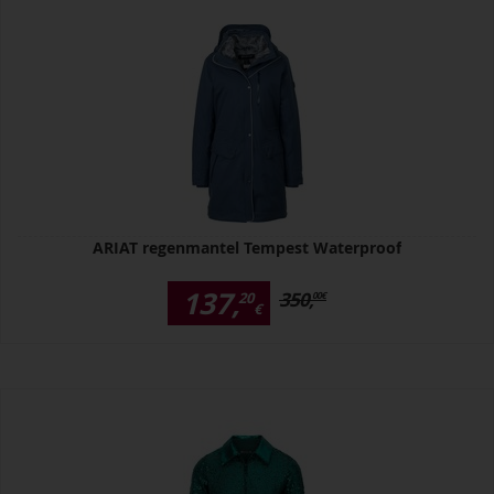
ARIAT regenmantel Tempest Waterproof
137,
350,
20
00
€
€