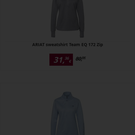
ARIAT sweatshirt Team EQ 172 Zip
31,
80,
36
00
€
€