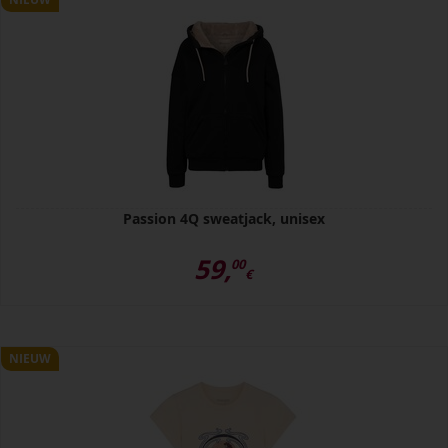
Passion 4Q sweatjack, unisex
59,
00
€
NIEUW