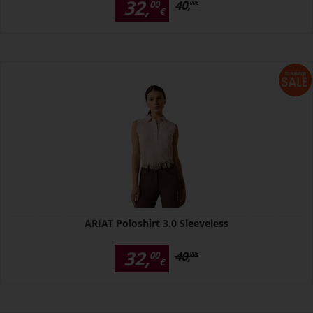
32,
40,
00
00
€
€
ARIAT Poloshirt 3.0 Sleeveless
32,
40,
00
00
€
€