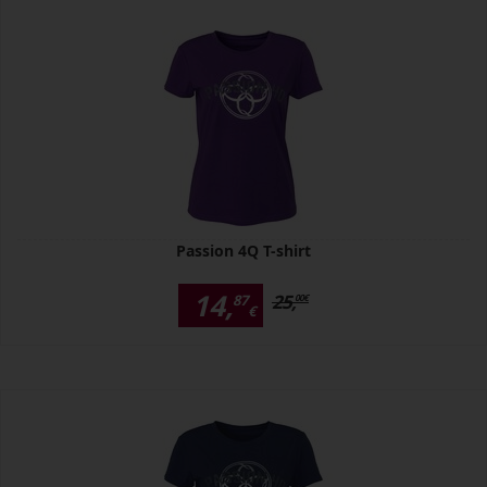
Passion 4Q T-shirt
14,
25,
87
00
€
€