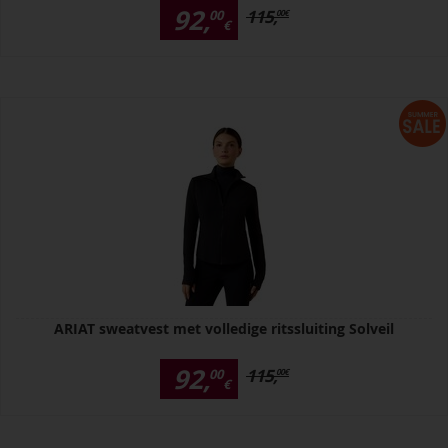
92,
115,
00
00
€
€
ARIAT sweatvest met volledige ritssluiting Solveil
92,
115,
00
00
€
€