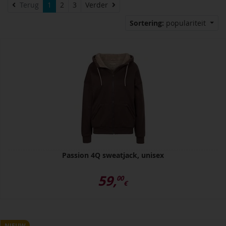
Verder
Terug
1
2
3
Verder
Sortering:
populariteit
Passion 4Q sweatjack, unisex
59,
00
€
NIEUW