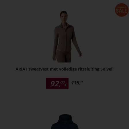
ARIAT sweatvest met volledige ritssluiting Solveil
92,
115,
00
00
€
€