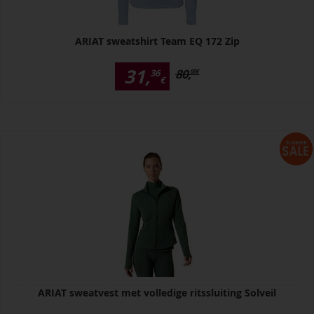
ARIAT sweatshirt Team EQ 172 Zip
31,
80,
36
00
€
€
ARIAT sweatvest met volledige ritssluiting Solveil