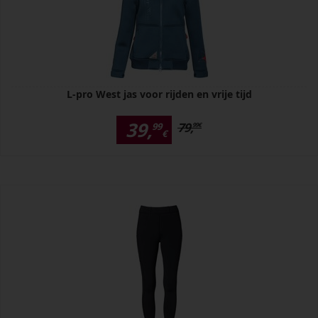
L-pro West jas voor rijden en vrije tijd
39,
79,
99
99
€
€