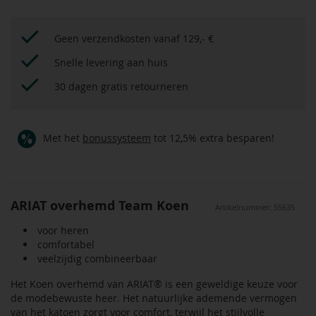
Geen verzendkosten vanaf 129,- €
Snelle levering aan huis
30 dagen gratis retourneren
Met het
bonussysteem
tot 12,5% extra besparen!
ARIAT overhemd Team Koen
Artikelnummer: 55635
voor heren
comfortabel
veelzijdig combineerbaar
Het Koen overhemd van ARIAT® is een geweldige keuze voor
de modebewuste heer. Het natuurlijke ademende vermogen
van het katoen zorgt voor comfort, terwijl het stijlvolle