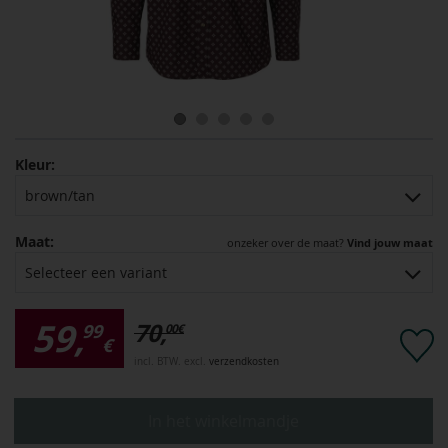
Kleur:
brown/tan
Maat:
onzeker over de maat?
Vind jouw maat
Selecteer een variant
59,
70,
99
00
€
€
incl. BTW. excl.
verzendkosten
In het winkelmandje