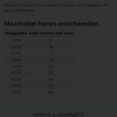
Met deze tabel kun je omrekenen tussen de kraagwijdte en
de confectiemaat:
Maattabel heren-overhemden
Kraagwijdte
komt overeen met maat
37/38
S
39/40
M
41/42
L
43/44
XL
45/46
XXL
47/48
3XL
49/50
4XL
51/52
5XL
53/54
6XL
SERVICE & INFORMATIE