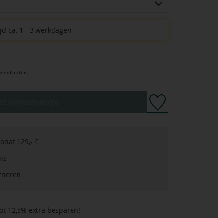
jd ca. 1 - 3 werkdagen
rzendkosten
het winkelmandje
anaf 129,- €
uis
urneren
ot 12,5% extra besparen!