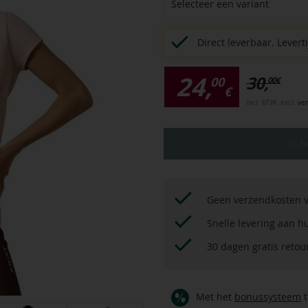
Selecteer een variant
Direct leverbaar.
Leverti
24,
30,
00
00
€
€
incl. BTW. excl.
ve
In 
Geen verzendkosten v
Snelle levering aan h
30 dagen gratis reto
Met het
bonussysteem
t