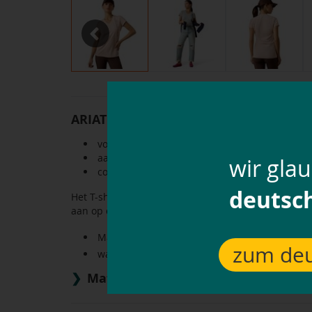
Previous
ARIAT T-shirt Vertical-Logo Tee voor 
voor dagelijks gebruik, vrije tijd en stal
aangenaam licht
wir gla
comfortabel
deutsc
Het T-shirt 'Vertical-Logo Tee” voor dames van ARIAT 
aan op de huid en zorgt voor een comfortabel dra
Materiaal: 95 % biologisch katoen, 5 % elasta
zum deu
wasbaar tot 30 °C
Matentabel