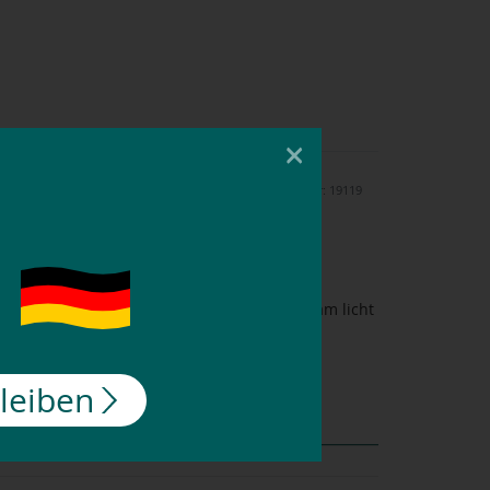
×
Artikelnummer: 19119
 De zachte biologisch-katoenmix voelt aangenaam licht
bleiben