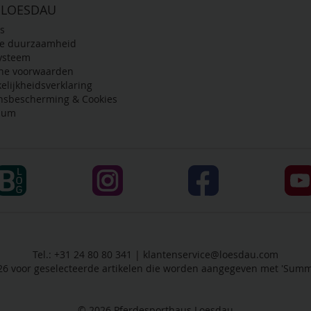
 LOESDAU
s
de duurzaamheid
ysteem
ne voorwaarden
elijkheidsverklaring
nsbescherming & Cookies
sum
Tel.: +31 24 80 80 341 |
klantenservice@loesdau.com
-26 voor geselecteerde artikelen die worden aangegeven met 'Summe
© 2026
Pferdesporthaus Loesdau