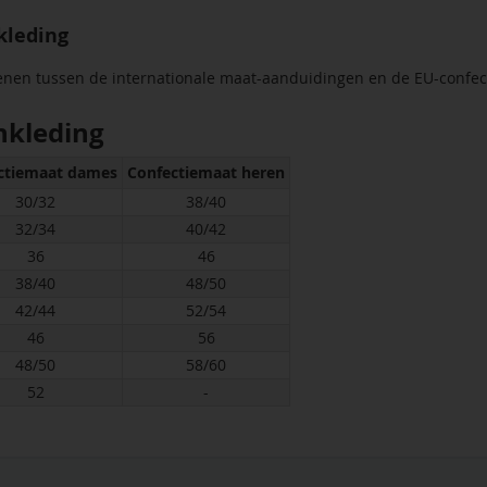
kleding
enen tussen de internationale maat-aanduidingen en de EU-confec
nkleding
ctiemaat dames
Confectiemaat heren
30/32
38/40
32/34
40/42
36
46
38/40
48/50
42/44
52/54
46
56
48/50
58/60
52
-