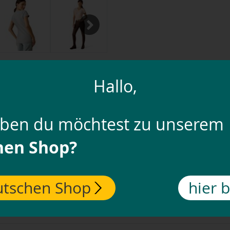
Next
Hallo,
dames
uben du möchtest zu unserem
hen Shop?
is je stijlvolle metgezel voor dagelijks gebruik, vrije tijd en stal.
aggevoel - zo ben je altijd ontspannen en modebewust onderweg.
an
tschen Shop
hier 