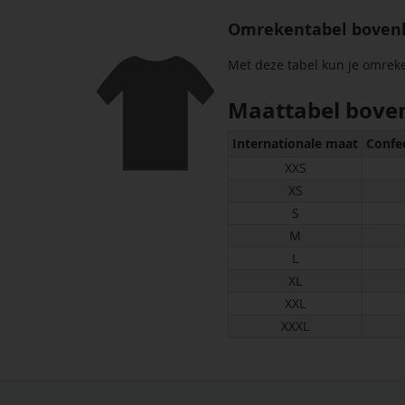
Omrekentabel boven
Met deze tabel kun je omrek
Maattabel bove
Internationale maat
Confe
XXS
XS
S
M
L
XL
XXL
XXXL