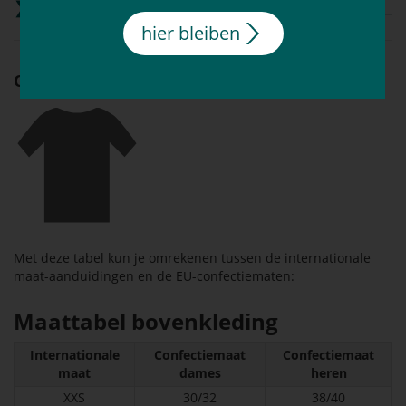
Matentabel
hier bleiben
Omrekentabel bovenkleding
Met deze tabel kun je omrekenen tussen de internationale
maat-aanduidingen en de EU-confectiematen:
Maattabel bovenkleding
Internationale
Confectiemaat
Confectiemaat
maat
dames
heren
XXS
30/32
38/40