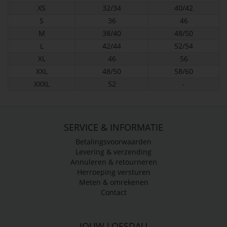
XS
32/34
40/42
S
36
46
M
38/40
48/50
L
42/44
52/54
XL
46
56
XXL
48/50
58/60
XXXL
52
-
SERVICE & INFORMATIE
Betalingsvoorwaarden
Levering & verzending
Annuleren & retourneren
Herroeping versturen
Meten & omrekenen
Contact
JOUW LOESDAU