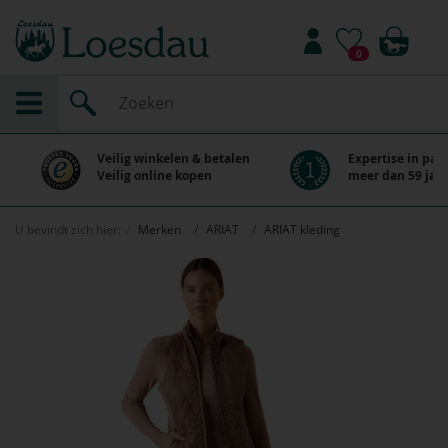
0
Veilig winkelen & betalen
Expertise in paa
Veilig online kopen
meer dan 59 jaar
U bevindt zich hier:
Merken
ARIAT
ARIAT kleding