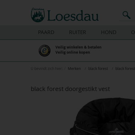
PAARD
RUITER
HOND
O
Veilig winkelen & betalen
Veilig online kopen
U bevindt zich hier:
Merken
black forest
black fores
black forest doorgestikt vest