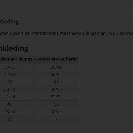
kleding
enen tussen de internationale maat-aanduidingen en de EU-confec
nkleding
ctiemaat dames
Confectiemaat heren
30/32
38/40
32/34
40/42
36
46
38/40
48/50
42/44
52/54
46
56
48/50
58/60
52
-