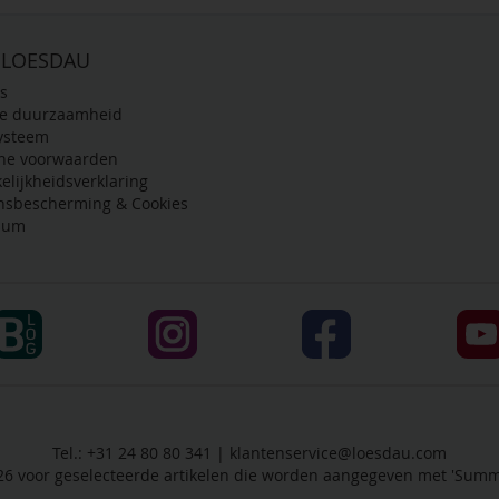
 LOESDAU
s
de duurzaamheid
ysteem
ne voorwaarden
elijkheidsverklaring
nsbescherming & Cookies
sum
Tel.: +31 24 80 80 341 |
klantenservice@loesdau.com
-26 voor geselecteerde artikelen die worden aangegeven met 'Summe