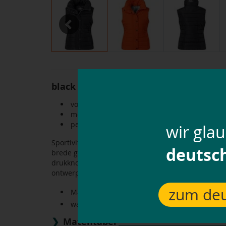
Previous
black forest doorgestikt vest
voor dames
modieus ontwerp
perfect voor sport en vrije tijd
wir gla
Sportiviteit en comfort - de gewatteerde bodywarme
deutsc
brede gewatteerde panelen. De gevoerde opstaande 
drukknoopsluiting bovenaan, de twee verborgen rits
ontwerp met matgekleurde drukknopen en geborduu
zum deu
Materiaal: 100 % polyamide
wasbaar tot 30 °C
Matentabel