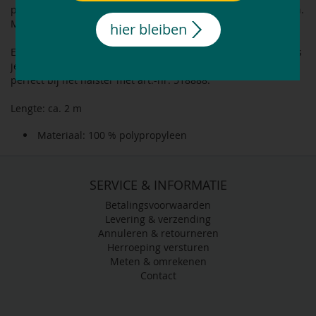
polypropyleen en is verkrijgbaar in vier verschillende kleuren.
Met zilverkleurige paniekhaak.
hier bleiben
Een halstertouw mag nooit om de hand worden gewikkeld als
je het paard leidt. Dankzij de gekozen kleur past het touw
perfect bij het halster met art.-nr. 518888.
Lengte: ca. 2 m
Materiaal: 100 % polypropyleen
SERVICE & INFORMATIE
Betalingsvoorwaarden
Levering & verzending
Annuleren & retourneren
Herroeping versturen
Meten & omrekenen
Contact