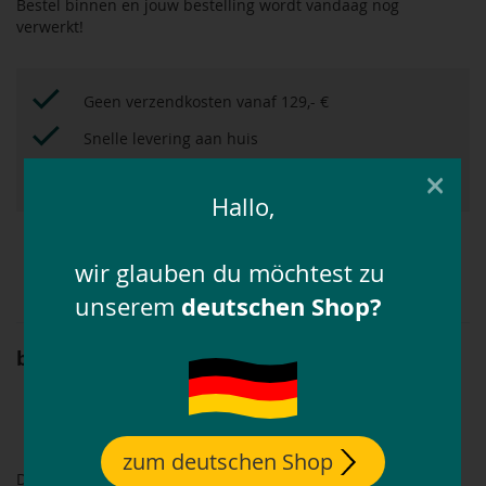
Bestel binnen
en jouw bestelling wordt vandaag nog
verwerkt!
Geen verzendkosten vanaf 129,- €
Snelle levering aan huis
×
30 dagen gratis retourneren
Hallo,
Met het
bonussysteem
tot 12,5% extra besparen!
wir glauben du möchtest zu
deutschen Shop?
unserem
black forest halstertouw
Artikelnummer: 518889
scheurvast
zilverkleurige paniekhaak
lengte: ca. 2 m
zum deutschen Shop
Dit halstertouw van black forest is gemaakt van scheurvast