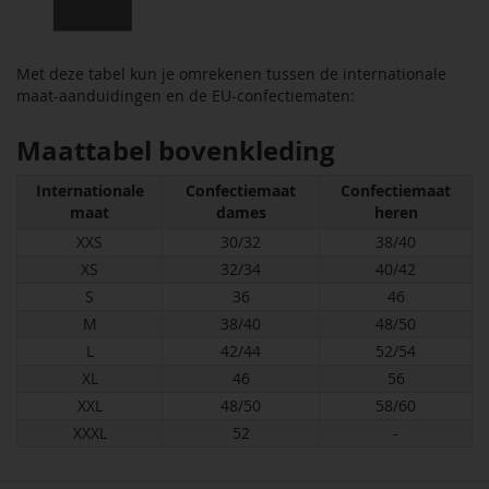
Met deze tabel kun je omrekenen tussen de internationale
maat-aanduidingen en de EU-confectiematen:
Maattabel bovenkleding
Internationale
Confectiemaat
Confectiemaat
maat
dames
heren
XXS
30/32
38/40
XS
32/34
40/42
S
36
46
M
38/40
48/50
L
42/44
52/54
XL
46
56
XXL
48/50
58/60
XXXL
52
-