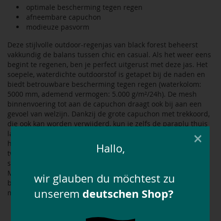
optimale bescherming tegen regen
afneembare capuchon
modieuze pasvorm
Deze stijlvolle outdoor-regenjas van black forest beheerst
vakkundig de balans tussen chic en casual. Als het weer eens
begint te regenen, ben je perfect uitgerust met deze jas. Het
soepele, waterdichte outdoorstof is getapet bij de naden en
biedt betrouwbare bescherming tegen regen (waterkolom:
5000 mm, ademend vermogen: 5.000 g/m²/24h). De mesh
binnenvoering tot aan de capuchon draagt ook bij aan een
gevoel van welzijn. Dankzij de grote capuchon met trekkoord,
die ook kan worden verwijderd, kun je zelfs de paraplu thuis
×
laten. Naast de vrouwelijke pasvorm zijn ook de
hoogsluitende kraag, het drukknoopsluiting boven de
Hallo,
tweewegritssluiting, de twee getapete ritsen op de
steekzakken en de binnenzak indrukwekkende kenmerken.
Manchetten aan de binnenkant houden wind en regen
wir glauben du möchtest zu
buiten, wat het uitstekende comfort van de jas compleet
deutschen Shop?
unserem
maakt.
Outdoorstof: 100 % polyester (PU-laag). Mesh: 100 %