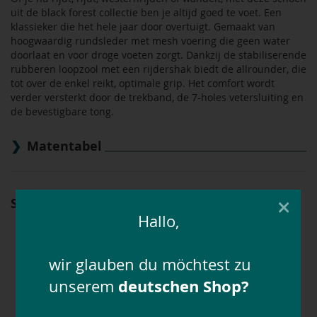
uit de black forest collectie ben je altijd goed te voet. Een
klassieker die het hele jaar door overtuigt. Gemaakt van
hoogwaardig rundsleder met mesh voering die geen water
doorlaat en voor droge voeten zorgt. Dankzij de stabiliserende
rubberen loopzool met een rijdershak biedt de allrounder, die
tot over de enkel reikt, optimale grip. Het comfort wordt
verder versterkt door de trekband, de 7-holes vetersluiting en
de bevestigbare tong.
Matentabel
×
Schoenmaat meten en omrekenen
Hallo,
wir glauben du möchtest zu
deutschen Shop?
unserem