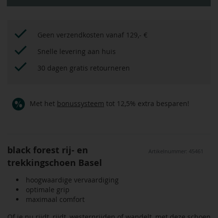
Geen verzendkosten vanaf 129,- €
Snelle levering aan huis
30 dagen gratis retourneren
Met het
bonussysteem
tot 12,5% extra besparen!
black forest rij- en
Artikelnummer: 45461
trekkingschoen Basel
hoogwaardige vervaardiging
optimale grip
maximaal comfort
Of je nu rijdt, rijdt, westernrijden of wandelt, met deze schoen