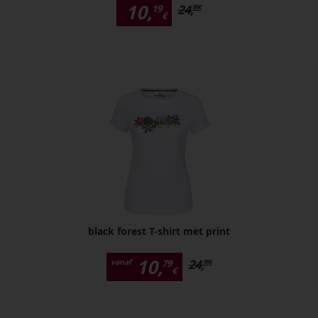
10,
24,
19
99
€
€
black forest T-shirt met print
10,
24,
vanaf
79
99
€
€