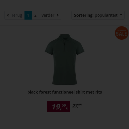
Verder
Terug
1
2
Verder
Sortering:
populariteit
black forest functioneel shirt met rits
19,
27,
59
99
€
€