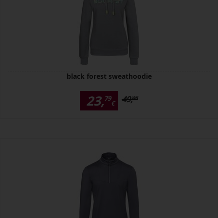
black forest sweathoodie
23,
49,
79
99
€
€