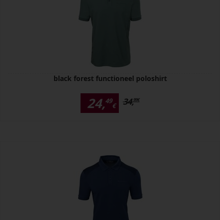
black forest functioneel poloshirt
24,
34,
49
99
€
€