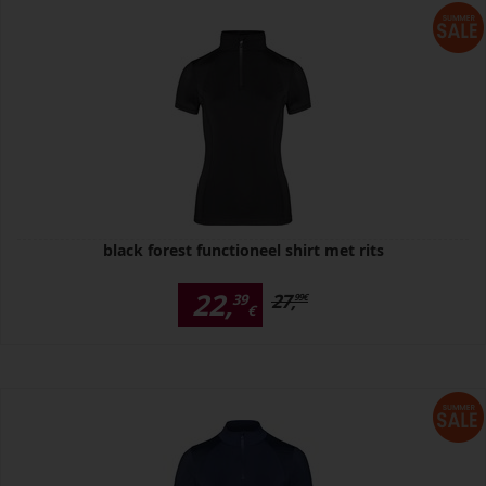
black forest functioneel shirt met rits
22,
27,
39
99
€
€