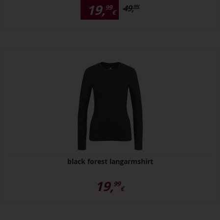
19,
49,
99
99
€
€
black forest langarmshirt
19,
99
€