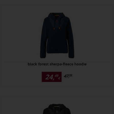
black forest sherpa-fleece hoodie
24,
47,
49
99
€
€