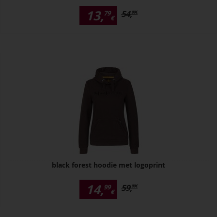
13,
54,
79
99
€
€
black forest hoodie met logoprint
14,
59,
99
99
€
€