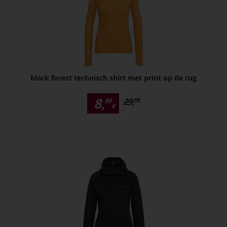
black forest technisch shirt met print op de rug
8,
29,
99
99
€
€