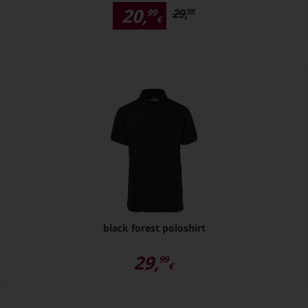
20,
29,
99
99
€
€
black forest poloshirt
29,
99
€