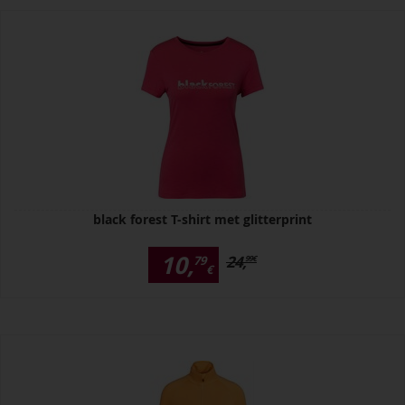
black forest T-shirt met glitterprint
10,
24,
79
99
€
€