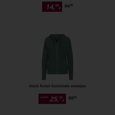
14,
54,
99
99
€
€
black forest funtionele sweatjas
25,
59,
vanaf
79
99
€
€