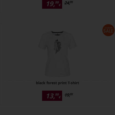
19,
24,
99
99
€
€
black forest print T-shirt
13,
19,
99
99
€
€