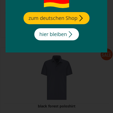
black forest poloshirt
zum deutschen Shop
29,
99
€
hier bleiben
black forest poloshirt