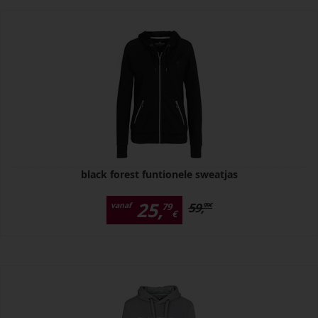
black forest funtionele sweatjas
25,
59,
vanaf
79
99
€
€