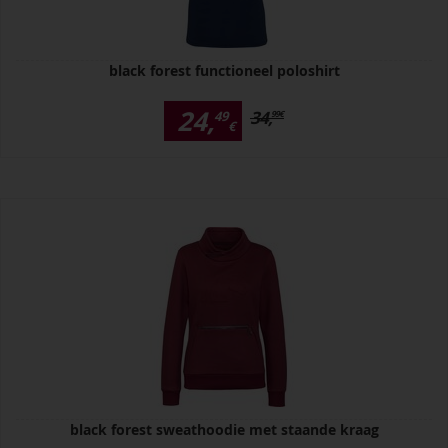
black forest functioneel poloshirt
24,
34,
49
99
€
€
black forest sweathoodie met staande kraag