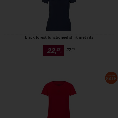
black forest functioneel shirt met rits
22,
27,
39
99
€
€