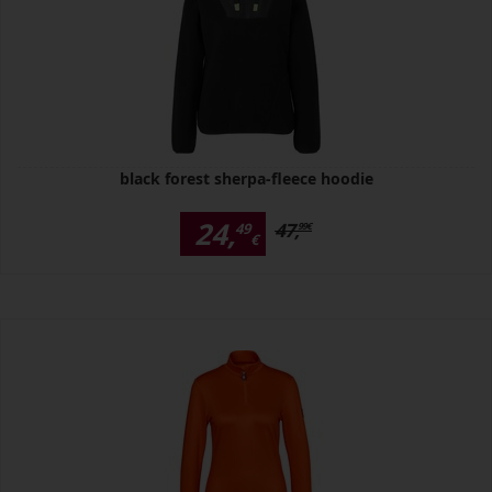
black forest sherpa-fleece hoodie
24,
47,
49
99
€
€