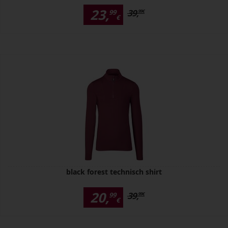
23,
39,
99
99
€
€
black forest technisch shirt
20,
39,
99
99
€
€