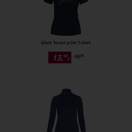
black forest print T-shirt
13,
19,
99
99
€
€