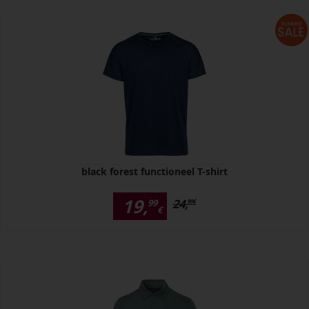
black forest functioneel T-shirt
19,
24,
99
99
€
€