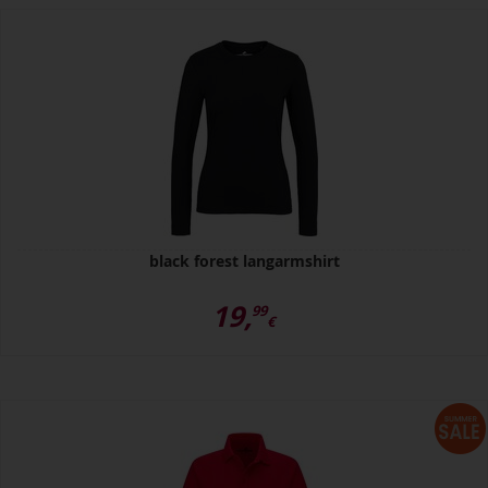
black forest langarmshirt
19,
99
€