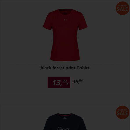
black forest print T-shirt
13,
19,
99
99
€
€