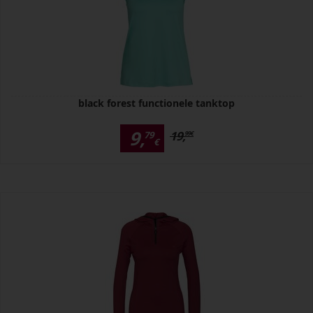
black forest functionele tanktop
9,
19,
79
99
€
€