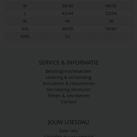
M
38/40
48/50
L
42/44
52/54
XL
46
56
XXL
48/50
58/60
XXXL
52
-
SERVICE & INFORMATIE
Betalingsvoorwaarden
Levering & verzending
Annuleren & retourneren
Herroeping versturen
Meten & omrekenen
Contact
JOUW LOESDAU
Over ons
Geleefde duurzaamheid