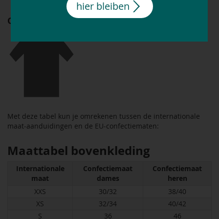
hier bleiben
Omrekentabel bovenkleding
Met deze tabel kun je omrekenen tussen de internationale
maat-aanduidingen en de EU-confectiematen:
Maattabel bovenkleding
Internationale
Confectiemaat
Confectiemaat
maat
dames
heren
XXS
30/32
38/40
XS
32/34
40/42
S
36
46