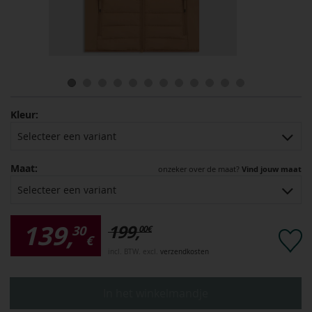
Kleur:
Selecteer een variant
Maat:
onzeker over de maat?
Vind jouw maat
Selecteer een variant
139,
199,
30
00
€
€
incl. BTW. excl.
verzendkosten
In het winkelmandje