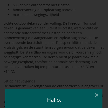
600 denier outdoorstof met ripstop
binnenvoering die zijdeachtig aanvoelt
maximale bewegingsvrijheid
Lichte outdoordeken zonder vulling. De Freedom Turnout
deken is gemaakt van een uiterst slijtvaste, waterdichte en
ademende outdoorstof met ripstop en heeft een
binnenvoering die aangenaam en zijdeachtig aanvoelt. De
overlappende borstsluiting met T-gesp en klittenband, de
kruissingels en de staartriem zorgen ervoor dat de deken niet
wegglijdt. De staartflap en oogjes voor de bilkoorden zijn ook
belangrijke kenmerken. De deken biedt je paard maximale
bewegingsvrijheid, comfort en optimale bescherming. Het
beste te gebruiken bij temperaturen tussen de +8 °C en
+14 °C.
Let op het volgende:
De daadwerkelijke lengte van de outdoordeken is ongeveer 10
- 15 cm langer dan de gemeten ruglengte van het paard. Dit
×
is expres zo gedaan zodat de deken op de schoft zit en zo het
Hallo,
gehele schoudergedeelte van het paard optimaal beschermt
tegen het weer.