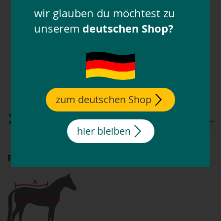
wir glauben du möchtest zu
zonder vulling
Denier: 600
deutschen Shop?
unserem
Gekruiste riemen
Staartflap
Staartriem
Beenkoorden: Ogen
Buitenmateriaal: 100 % polyester, binnenmateriaal:
100 % nylon
zum deutschen Shop
wasbaar tot 30 °C
Matentabel
hier bleiben
Paardendeken meten