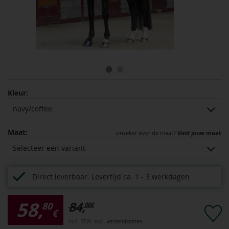
Kleur:
navy/coffee
Maat:
onzeker over de maat?
Vind jouw maat
Selecteer een variant
Direct leverbaar.
Levertijd ca. 1 - 3 werkdagen
58,
84,
80
00
€
€
incl. BTW. excl.
verzendkosten