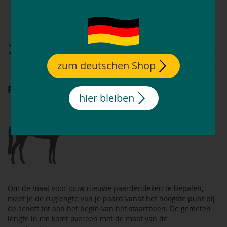
Materiaal: 40 % kunstmatige katoen, 40 % polyester, 10
% katoen, 10 % linnen
wasbaar tot 30 °C
Matentabel
zum deutschen Shop
Paardendeken meten
hier bleiben
Om de maat voor jouw nieuwe paardendeken te bepalen,
meet je de ruglengte van je paard vanaf het hoogste punt bij
de schoft tot aan het begin van het staartbeen. De gemeten
lengte in cm komt overeen met de maat van de