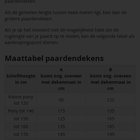
paardendeken.
Als de gemeten lengte tussen twee maten ligt, kies dan de
grotere paardendeken.
Als je op het moment niet de mogelijkheid hebt om de
ruglengte van je paard op te meten, kan de volgende tabel als
aanknopingspunt dienen:
Maattabel paardendekens
A
B
Schofthoogte
komt ong. overeen
komt ong. overeen
in cm
met dekenmaat in
met dekenmaat in
cm
cm
Kleine pony
95
125
tot 120
Pony tot 140
115
155
tot 150
125
165
tot 160
135
185
tot 170
145
195