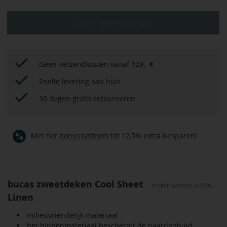
In het winkelmandje
Geen verzendkosten vanaf 129,- €
Snelle levering aan huis
30 dagen gratis retourneren
Met het
bonussysteem
tot 12,5% extra besparen!
bucas zweetdeken Cool Sheet
Artikelnummer: 541596
Linen
milieuvriendelijk materiaal
het binnenmateriaal beschermt de paardenhuid