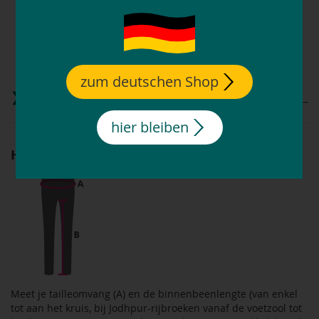
BI-ELASTISCH
ADEMEND
zum deutschen Shop
Matentabel
hier bleiben
Heren-rijbroek-maat vinden
Meet je tailleomvang (A) en de binnenbeenlengte (van enkel
tot aan het kruis, bij Jodhpur-rijbroeken vanaf de voetzool tot