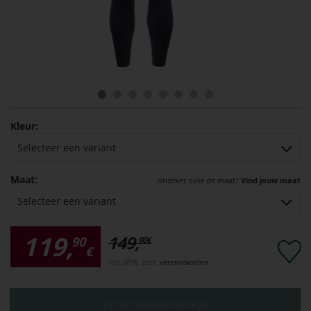
Kleur:
Selecteer een variant
Maat:
onzeker over de maat?
Vind jouw maat
Selecteer een variant
119,
149,
90
90
€
€
incl. BTW. excl.
verzendkosten
In het winkelmandje