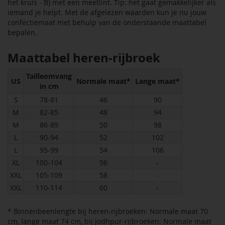
het kruis - B) met een meetlint. Tip: het gaat gemakkelijker als
iemand je helpt. Met de afgelezen waarden kun je nu jouw
confectiemaat met behulp van de onderstaande maattabel
bepalen.
Maattabel heren-rijbroek
Tailleomvang
US
Normale maat*
Lange maat*
in cm
S
78-81
46
90
M
82-85
48
94
M
86-89
50
98
L
90-94
52
102
L
95-99
54
106
XL
100-104
56
-
XXL
105-109
58
-
XXL
110-114
60
-
* Binnenbeenlengte bij heren-rijbroeken: Normale maat 70
cm, lange maat 74 cm, bij Jodhpur-rijbroeken: Normale maat