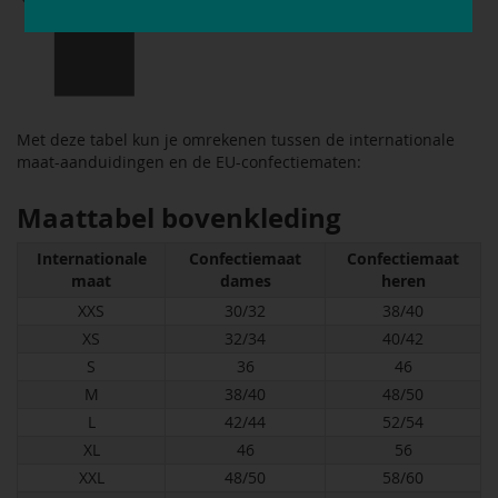
Met deze tabel kun je omrekenen tussen de internationale
maat-aanduidingen en de EU-confectiematen:
Maattabel bovenkleding
Internationale
Confectiemaat
Confectiemaat
maat
dames
heren
XXS
30/32
38/40
XS
32/34
40/42
S
36
46
M
38/40
48/50
L
42/44
52/54
XL
46
56
XXL
48/50
58/60