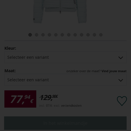
Kleur:
Selecteer een variant
Maat:
onzeker over de maat?
Vind jouw maat
Selecteer een variant
77,
129,
94
90
€
€
incl. BTW. excl.
verzendkosten
In het winkelmandje