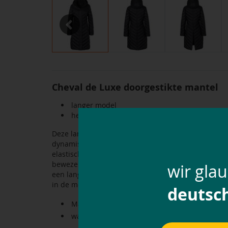
Previous
Cheval de Luxe doorgestikte mantel
langer model
heerlijk warm
Deze lange, getailleerde jas van Cheval de Luxe is
dynamische gewatteerde panelen houdt je behaaglijk
elastische manchetten helpen om de warmte vast t
bewezen kenmerken. Ontworpen door ruiters voor rui
wir gla
een lange ritssluiting middenachter en beenlussen -
in de met fleece gevoerde ritszakken, waar je ook w
deutsc
Materiaal: 100 % polyester
wasbaar tot 30 °C