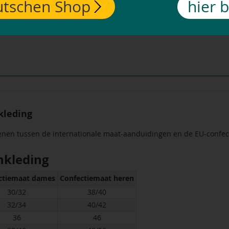
tschen Shop
hier 
kleding
enen tussen de internationale maat-aanduidingen en de EU-confec
nkleding
ctiemaat dames
Confectiemaat heren
30/32
38/40
32/34
40/42
36
46