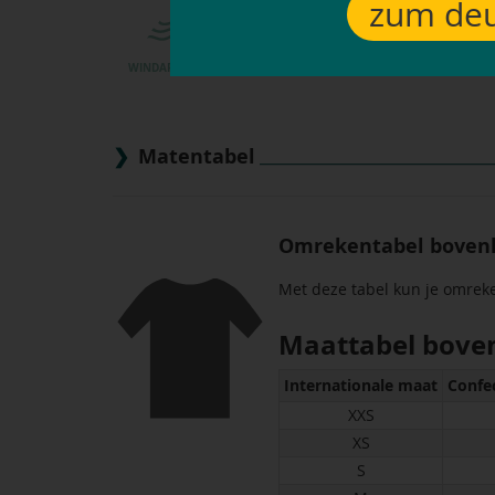
zum deu
WINDAFWIJZEND
WATERAFSTOTEND
Matentabel
Omrekentabel boven
Met deze tabel kun je omrek
Maattabel bove
Internationale maat
Confe
XXS
XS
S