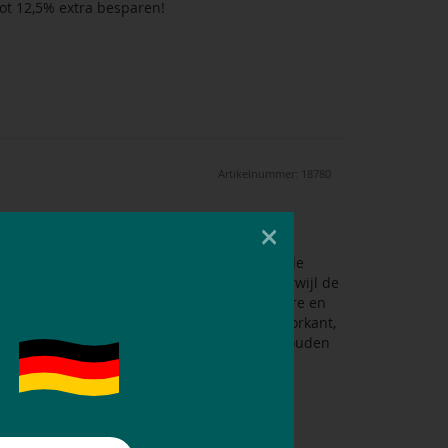
ot 12,5% extra besparen!
Artikelnummer: 18780
×
fstotend materiaal met synthetisch dons in de
rvoor dat je je supercomfortabel voelt, terwijl de
met magnetische sluiting zijn ook populaire en
itssluiting met drukknoopsluiting aan de voorkant,
kt in je bewegingen. Je kunt je handen warm houden