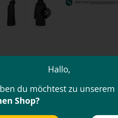
Met het
bonussysteem
t
Next
Hallo,
 de ideale keuze voor de winter. De combinatie van water- en winda
 en warm en slaat een goed figuur. De lengte onder de knie zorgt e
e houden. De met fleece gevoerde opstaande kraag en de capuchon 
ters, heeft de jas een interne taille met trekkoord, een tweewegr
uben du möchtest zu unserem
 zodat hij perfect past, zelfs tijdens het rijden en je niet beper
aardevolle spullen veilig kunt opbergen in de binnenzak.
hen Shop?