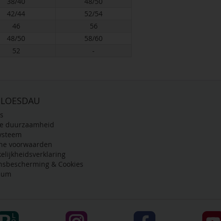
38/40
48/50
42/44
52/54
46
56
48/50
58/60
52
-
 LOESDAU
s
de duurzaamheid
ysteem
ne voorwaarden
elijkheidsverklaring
nsbescherming & Cookies
sum