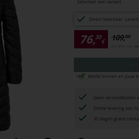
Selecteer een variant
Direct leverbaar.
Leverti
76,
109,
30
00
€
€
incl. BTW. excl.
ve
In 
Bestel binnen
en jouw b
Geen verzendkosten v
Snelle levering aan h
30 dagen gratis reto