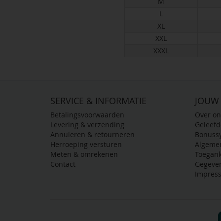
M
L
XL
XXL
XXXL
SERVICE & INFORMATIE
JOUW
Betalingsvoorwaarden
Over on
Levering & verzending
Geleef
Annuleren & retourneren
Bonuss
Herroeping versturen
Algeme
Meten & omrekenen
Toegank
Contact
Gegeve
Impres