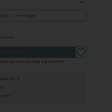
jd ca. 1 - 3 werkdagen
rzendkosten
het winkelmandje
estelling wordt vandaag nog verwerkt!
anaf 129,- €
uis
urneren