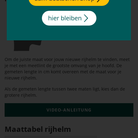
hier bleiben
Om de juiste maat voor jouw nieuwe rijhelm te vinden, meet
je met een meetlint de grootste omvang van je hoofd. De
gemeten lengte in cm komt overeen met de maat voor je
nieuwe rijhelm.
Als de gemeten lengte tussen twee maten ligt, kies dan de
grotere rijhelm.
VIDEO-ANLEITUNG
Maattabel rijhelm