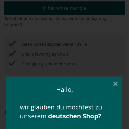
In het winkelmandje
Bestel binnen
en jouw bestelling wordt vandaag nog
verwerkt!
Geen verzendkosten vanaf 129,- €
Snelle levering aan huis
30 dagen gratis retourneren
×
Met het
bonussysteem
tot 12,5% extra besparen!
Hallo,
wir glauben du möchtest zu
Covalliero MulitBag
Artikelnummer: 72988 00001
deutschen Shop?
unserem
veelzijdig inzetbaar
robuust