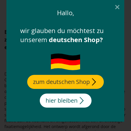
×
Met het
bonussysteem
tot 12,5% extra besparen!
Hallo,
wir glauben du möchtest zu
ESKADRON Heritage
Artikelnummer: 615958 00005
deutschen Shop?
unserem
zadeldek softshell
embleem
elegant
innovatief
Dit zadeldek van ESKADRON is elegant maar resistent.
Gemaakt van innovatief en vuilafstotend softshell
zum deutschen Shop
buitenmateriaal dat, in combinatie met de Cool/Dry-
onderkant, bijzonder ademend is en vocht afvoert. Dankzij de
compacte en uitgebreide quilting biedt het een uitstekende
hier bleiben
padding tussen de paardenrug en het zadel. Voor een
slipvaste pasvorm onder het zadel heeft het zadeldek antislip
siliconenoppervlakken, het beproefde Innostrap-systeem voor
fixatie aan de voorkant en singellussen met een drievoudige
fixatiemogelijkheid. Het ontwerp wordt afgerond door de