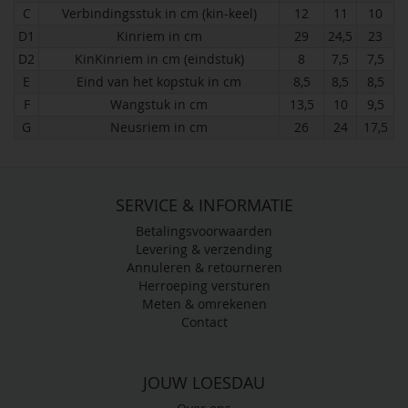
C
Verbindingsstuk in cm (kin-keel)
12
11
10
D1
Kinriem in cm
29
24,5
23
D2
KinKinriem in cm (eindstuk)
8
7,5
7,5
E
Eind van het kopstuk in cm
8,5
8,5
8,5
F
Wangstuk in cm
13,5
10
9,5
G
Neusriem in cm
26
24
17,5
SERVICE & INFORMATIE
Betalingsvoorwaarden
Levering & verzending
Annuleren & retourneren
Herroeping versturen
Meten & omrekenen
Contact
JOUW LOESDAU