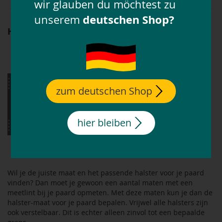
wir glauben du möchtest zu
deutschen Shop?
unserem
Halster meten
zum deutschen Shop
hier bleiben
Wil je de juiste maat en het passende halster voor je paard
vinden? Dan moet je gewoon een aantal maten met een
meetlint bij je paard opmeten. Met deze maten kun je dan de
halster-maat voor je paard bepalen. Vrijwel alle halsters zijn
ook verstelbaar. Dit is echter alleen zinvol tot een bepaalde