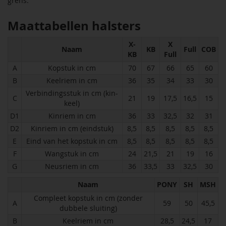
grens.
Maattabellen halsters
X-
X
Naam
KB
Full
COB
KB
Full
A
Kopstuk in cm
70
67
66
65
60
B
Keelriem in cm
36
35
34
33
30
Verbindingsstuk in cm (kin-
C
21
19
17,5
16,5
15
keel)
D1
Kinriem in cm
36
33
32,5
32
31
D2
Kinriem in cm (eindstuk)
8,5
8,5
8,5
8,5
8,5
E
Eind van het kopstuk in cm
8,5
8,5
8,5
8,5
8,5
F
Wangstuk in cm
24
21,5
21
19
16
G
Neusriem in cm
36
33,5
33
32,5
30
Naam
PONY
SH
MSH
Compleet kopstuk in cm (zonder
A
59
50
45,5
dubbele sluiting)
B
Keelriem in cm
28,5
24,5
17