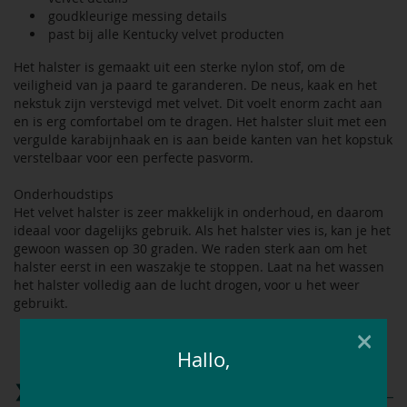
goudkleurige messing details
past bij alle Kentucky velvet producten
Het halster is gemaakt uit een sterke nylon stof, om de
veiligheid van ja paard te garanderen. De neus, kaak en het
nekstuk zijn verstevigd met velvet. Dit voelt enorm zacht aan
en is erg comfortabel om te dragen. Het halster sluit met een
vergulde karabijnhaak en is aan beide kanten van het kopstuk
verstelbaar voor een perfecte pasvorm.
Onderhoudstips
Het velvet halster is zeer makkelijk in onderhoud, en daarom
ideaal voor dagelijks gebruik. Als het halster vies is, kan je het
gewoon wassen op 30 graden. We raden sterk aan om het
halster eerst in een waszakje te stoppen. Laat na het wassen
het halster volledig aan de lucht drogen, voor u het weer
gebruikt.
×
Materiaal: nylon met velvet vulling
Hallo,
wasbaar tot 30 °C
Matentabel