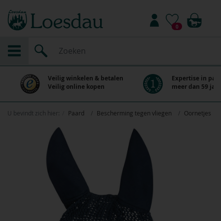
0
Veilig winkelen & betalen
Expertise in paa
Veilig online kopen
meer dan 59 jaar
U bevindt zich hier:
Paard
Bescherming tegen vliegen
Oornetjes