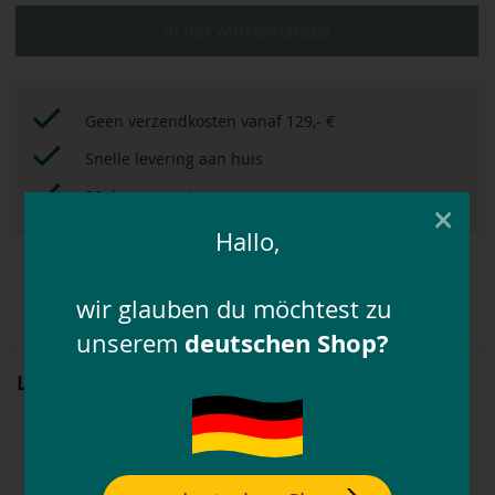
In het winkelmandje
Geen verzendkosten vanaf 129,- €
Snelle levering aan huis
30 dagen gratis retourneren
×
Hallo,
Met het
bonussysteem
tot 12,5% extra besparen!
wir glauben du möchtest zu
deutschen Shop?
unserem
Loesdau oornetje Diamonds
Artikelnummer: 55042
oornetje Diamonds van Loesdau
koord in contrasterende kleur
bies met stras-steentjes