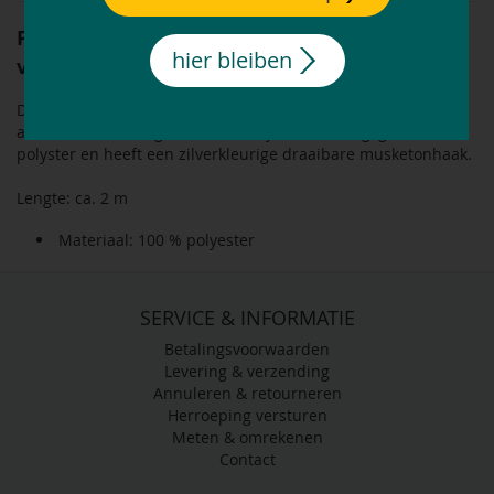
Passion 4Q touwhalster,
Artikelnummer: 516561 00003
hier bleiben
voor paarden
Dit touwhalster uit de Passion 4Q-collectie hoort bij halster
art. 516560. Het is gemaakt van bijzonder stevig, gevlochten
polyster en heeft een zilverkleurige draaibare musketonhaak.
Lengte: ca. 2 m
Materiaal: 100 % polyester
SERVICE & INFORMATIE
Betalingsvoorwaarden
Levering & verzending
Annuleren & retourneren
Herroeping versturen
Meten & omrekenen
Contact