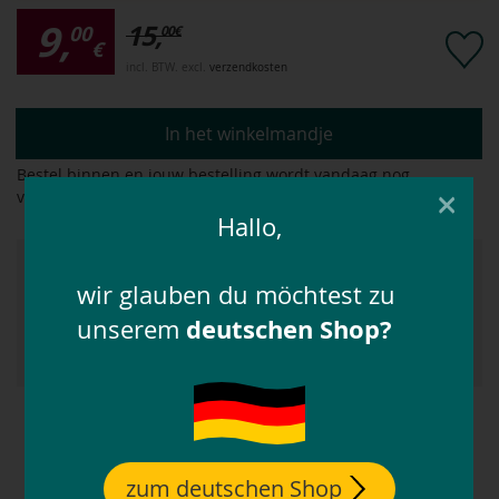
9,
15,
00
00
€
€
incl. BTW. excl.
verzendkosten
In het winkelmandje
Bestel binnen
en jouw bestelling wordt vandaag nog
×
verwerkt!
Hallo,
Geen verzendkosten vanaf 129,- €
wir glauben du möchtest zu
Snelle levering aan huis
deutschen Shop?
unserem
30 dagen gratis retourneren
Met het
bonussysteem
tot 12,5% extra besparen!
zum deutschen Shop