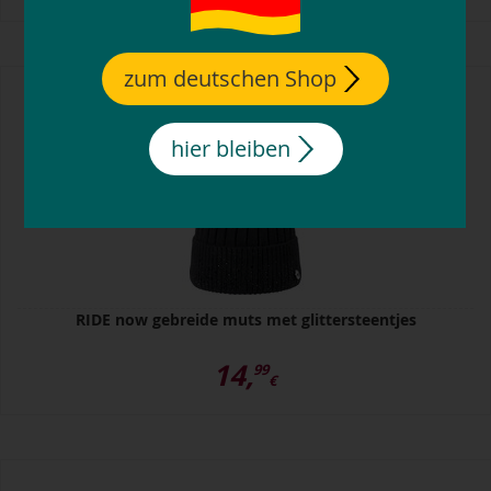
zum deutschen Shop
hier bleiben
RIDE now gebreide muts met glittersteentjes
14,
99
€