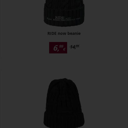
RIDE now beanie
6,
14,
99
99
€
€