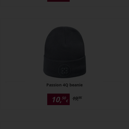
Passion 4Q beanie
10,
19,
50
00
€
€