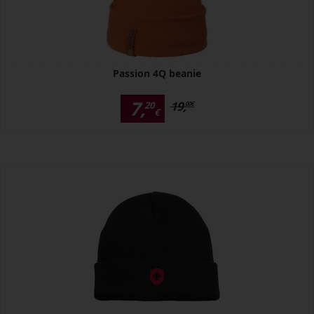
Passion 4Q beanie
7,
19,
20
00
€
€