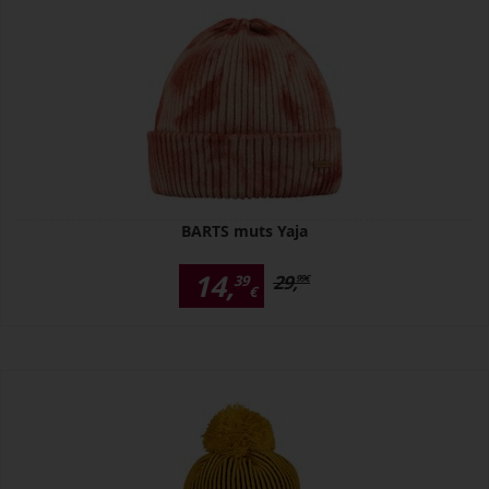
BARTS muts Yaja
14,
29,
39
99
€
€