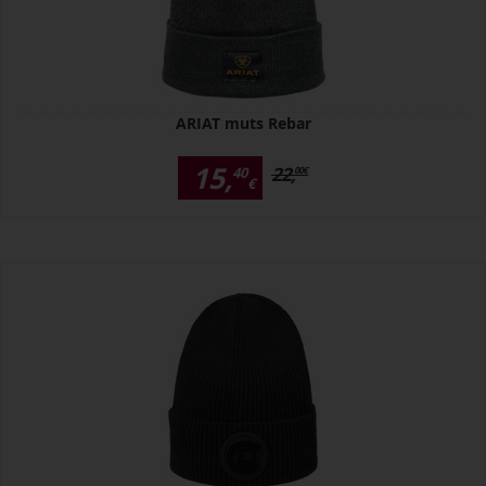
ARIAT muts Rebar
15,
22,
40
00
€
€