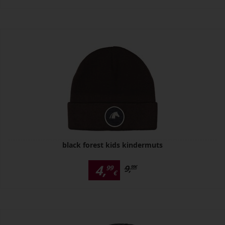
black forest kids kindermuts
4,
9,
99
99
€
€