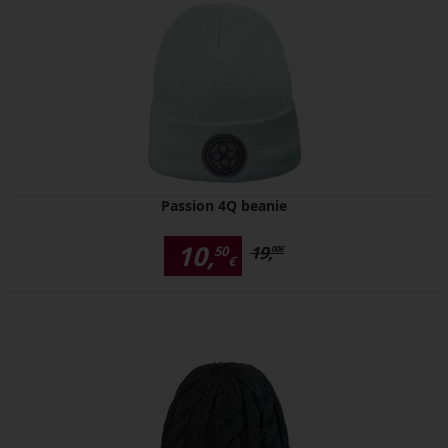
Passion 4Q beanie
10,
19,
50
00
€
€