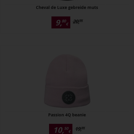
Cheval de Luxe gebreide muts
9,
20,
80
00
€
€
Passion 4Q beanie
10,
19,
50
00
€
€