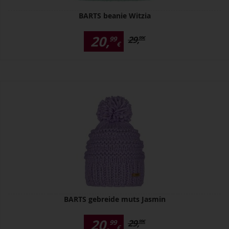
BARTS beanie Witzia
20,
29,
99
99
€
€
BARTS gebreide muts Jasmin
20,
29,
99
99
€
€