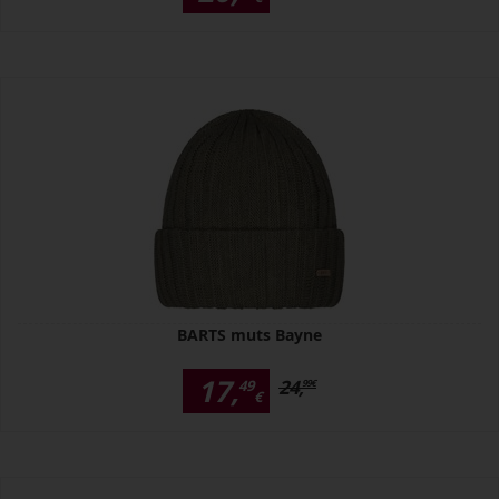
BARTS muts Bayne
17,
24,
49
99
€
€