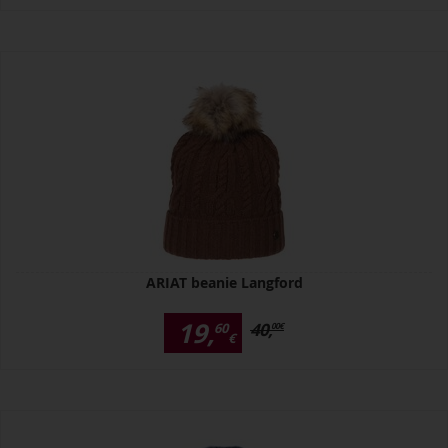
ARIAT beanie Langford
19,
40,
60
00
€
€