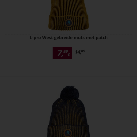
L-pro West gebreide muts met patch
7,
14,
99
99
€
€