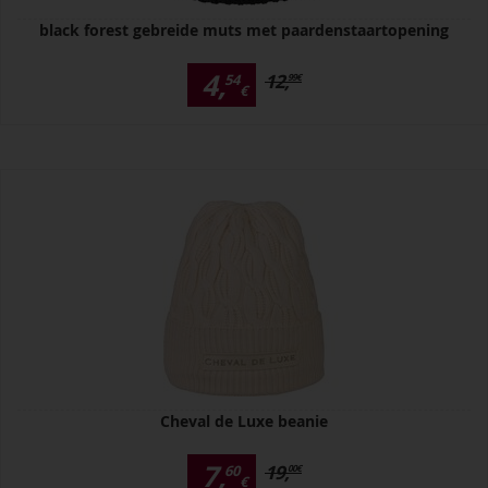
black forest gebreide muts met paardenstaartopening
4,
12,
54
99
€
€
Cheval de Luxe beanie
7,
19,
60
00
€
€