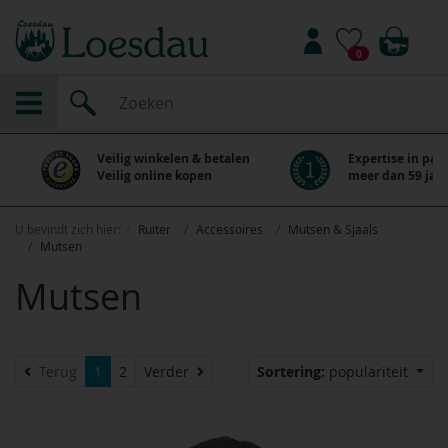
0
Veilig winkelen & betalen
Expertise in paa
Veilig online kopen
meer dan 59 jaar
U bevindt zich hier:
Ruiter
Accessoires
Mutsen & Sjaals
Mutsen
Mutsen
Verder
Terug
1
2
Verder
Sortering:
populariteit