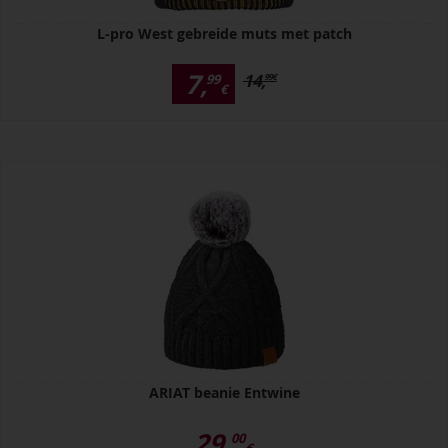
L-pro West gebreide muts met patch
7,
14,
99
99
€
€
ARIAT beanie Entwine
29,
00