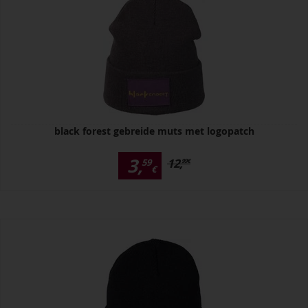
black forest gebreide muts met logopatch
3,
12,
59
99
€
€