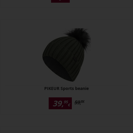
PIKEUR Sports beanie
39,
59,
95
95
€
€