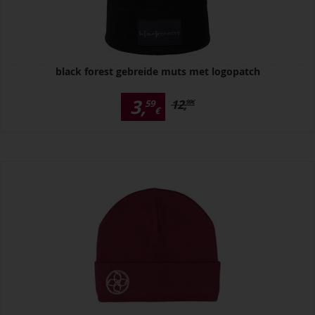
black forest gebreide muts met logopatch
3,
12,
59
99
€
€