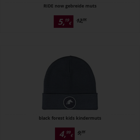
RIDE now gebreide muts
5,
12,
19
99
€
€
black forest kids kindermuts
4,
9,
99
99
€
€