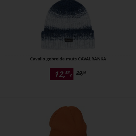
Cavallo gebreide muts CAVALRANKA
12,
29,
56
90
€
€