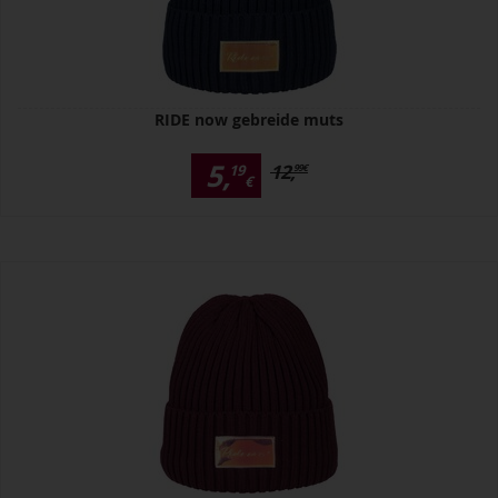
RIDE now gebreide muts
5,
12,
19
99
€
€