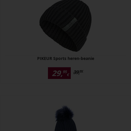
PIKEUR Sports heren-beanie
29,
39,
95
95
€
€