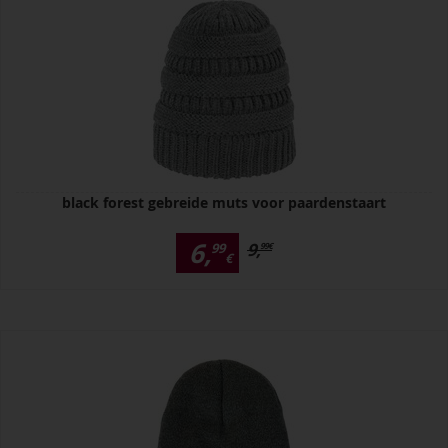
black forest gebreide muts voor paardenstaart
6,
9,
99
99
€
€